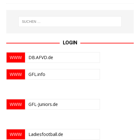
LOGIN
WWW
DB.AFVD.de
WWW
GFL.info
WWW
GFL-Juniors.de
WWW
Ladiesfootball.de