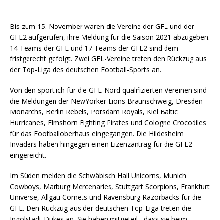
Bis zum 15. November waren die Vereine der GFL und der
GFL2 aufgerufen, ihre Meldung für die Saison 2021 abzugeben.
14 Teams der GFL und 17 Teams der GFL2 sind dem
fristgerecht gefolgt. Zwei GFL-Vereine treten den Rückzug aus
der Top-Liga des deutschen Football-Sports an.
Von den sportlich für die GFL-Nord qualifizierten Vereinen sind
die Meldungen der NewYorker Lions Braunschweig, Dresden
Monarchs, Berlin Rebels, Potsdam Royals, Kiel Baltic
Hurricanes, Elmshorn Fighting Pirates und Cologne Crocodiles
für das Footballoberhaus eingegangen. Die Hildesheim
Invaders haben hingegen einen Lizenzantrag für die GFL2
eingereicht.
Im Süden melden die Schwäbisch Hall Unicorns, Munich
Cowboys, Marburg Mercenaries, Stuttgart Scorpions, Frankfurt
Universe, Allgäu Comets und Ravensburg Razorbacks für die
GFL. Den Rückzug aus der deutschen Top-Liga treten die
Ingolstadt Dukes an. Sie haben mitgeteilt, dass sie beim