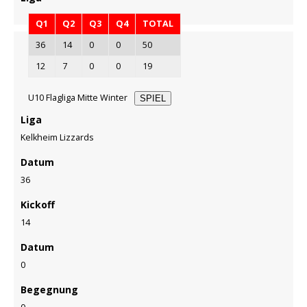
Q1
Q2
Q3
Q4
TOTAL
36
14
0
0
50
12
7
0
0
19
U10 Flagliga Mitte Winter
SPIEL
Liga
Kelkheim Lizzards
Datum
36
Kickoff
14
Datum
0
Begegnung