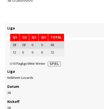
38:12/28:0/0:0/0:0
Liga
Q1
Q2
Q3
Q4
TOTAL
38
28
0
0
66
12
0
0
0
12
U10 Flagliga Mitte Winter
SPIEL
Liga
Kelkheim Lizzards
Datum
38
Kickoff
28