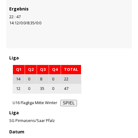
Ergebnis
22 : 47
14:12/0:0/8:35/0:0
Liga
Q1
Q2
Q3
Q4
TOTAL
14
0
8
0
22
12
0
35
0
47
U16 Flagliga Mitte Winter
SPIEL
Liga
SG Pirmasens/Saar Pfalz
Datum