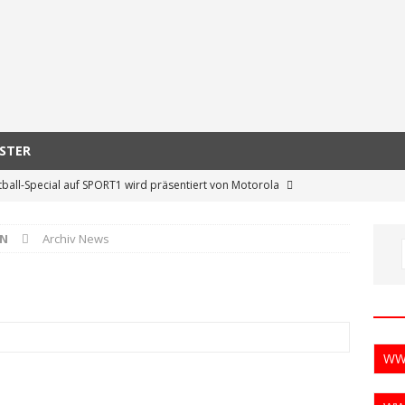
ASTER
ball-Special auf SPORT1 wird präsentiert von Motorola
IN
Archiv News
 startet in die Saisonplanung 2021
GFL
ieht geplante Profiliga in Europa kritisch
GFL
nkommission Frauen-Football eingesetzt – strukturelle Hilfe und
eine als Ziel
AFVD
W
er AFVD-Vize-Präsident Jan Bublitz:„Werde mit jedem auf
zusammenarbeiten“
AFVD