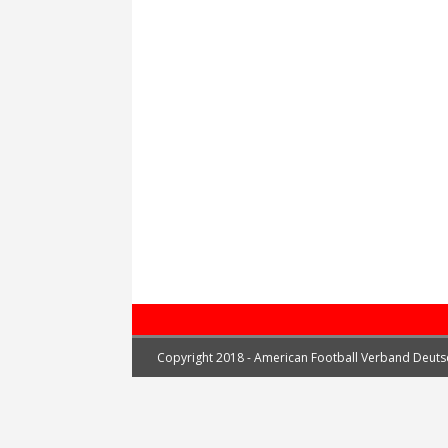
[ 25. September 2020 ]
5er
[ 17. September 2020 ]
Doc
die Saison
AFVD
[ 18. Mai 2020 ]
GFL Junior
[ 17. März 2020 ]
GFL/GFL2 
[ 15. März 2020 ]
Kommunik
Copyright 2018 - American Football Verband Deuts