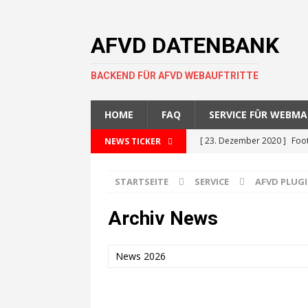
AFVD DATENBANK
BACKEND FÜR AFVD WEBAUFTRITTE
HOME
FAQ
SERVICE FÜR WEBM
[ 23. Dezember 2020 ]
Foot
NEWS TICKER
GERMAN BOWL
STARTSEITE
SERVICE
AFVD PLUG
[ 18. November 2020 ]
GFL
[ 4. November 2020 ]
GFL s
Archiv News
[ 1. Oktober 2020 ]
Experte
News 2026
Arbeitserleichterung für Ver
[ 29. September 2020 ]
Neu
Augenhöhe sprechen und 