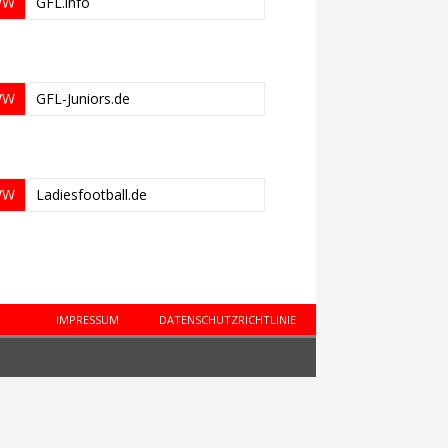
WW
GFL.info
WW
GFL-Juniors.de
WW
Ladiesfootball.de
IMPRESSUM
DATENSCHUTZRICHTLINIE