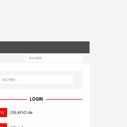
LOGIN
WW
DB.AFVD.de