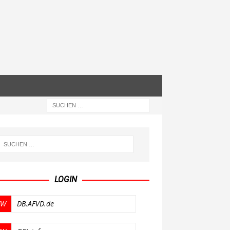
LOGIN
W
DB.AFVD.de