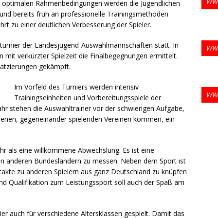
WW
r optimalen Rahmenbedingungen werden die Jugendlichen
t und bereits früh an professionelle Trainingsmethoden
rt zu einer deutlichen Verbesserung der Spieler.
s-Teams sprechen sich für Neustart der Saison 2020 aus
AFVD
rturnier der Landesjugend-Auswahlmannschaften statt. In
Ligastart auf Pfingsten verschoben
CORONA
WW
mit verkürzter Spielzeit die Finalbegegnungen ermittelt.
ation Covid-19-Pandemie
ALLGEMEIN
latzierungen gekämpft.
ball-Special auf SPORT1 wird präsentiert von Motorola
Im Vorfeld des Turniers werden intensiv
WW
Trainingseinheiten und Vorbereitungsspiele der
hr stehen die Auswahltrainer vor der schwierigen Aufgabe,
iedenen, gegeneinander spielenden Vereinen kommen, ein
ehr als eine willkommene Abwechslung. Es ist eine
en anderen Bundesländern zu messen. Neben dem Sport ist
takte zu anderen Spielern aus ganz Deutschland zu knüpfen
und Qualifikation zum Leistungssport soll auch der Spaß am
ier auch für verschiedene Altersklassen gespielt. Damit das