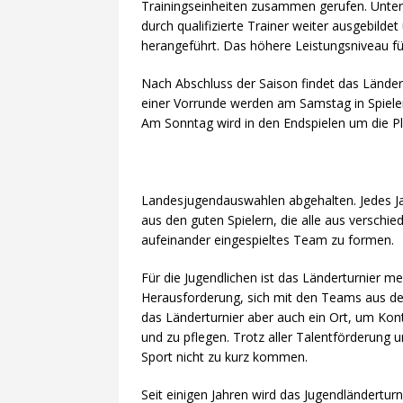
Trainingseinheiten zusammen gerufen. Unte
durch qualifizierte Trainer weiter ausgebilde
die Saison
AFVD
herangeführt. Das höhere Leistungsniveau füh
[ 18. Mai 2020 ]
GFL Junior
Nach Abschluss der Saison findet das Lände
[ 17. März 2020 ]
GFL/GFL2 
einer Vorrunde werden am Samstag in Spielen 
[ 15. März 2020 ]
Kommunik
Am Sonntag wird in den Endspielen um die P
[ 23. Dezember 2020 ]
Foot
GERMAN BOWL
Landesjugendauswahlen abgehalten. Jedes Ja
aus den guten Spielern, die alle aus versch
aufeinander eingespieltes Team zu formen.
Für die Jugendlichen ist das Länderturnier m
Herausforderung, sich mit den Teams aus d
das Länderturnier aber auch ein Ort, um Kon
und zu pflegen. Trotz aller Talentförderung 
Sport nicht zu kurz kommen.
Seit einigen Jahren wird das Jugendländerturn