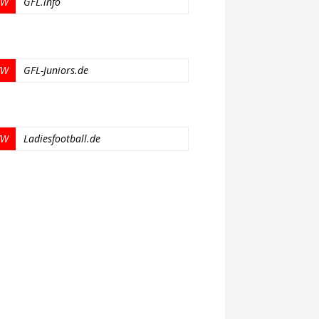
W
GFL.info
W
GFL-Juniors.de
W
Ladiesfootball.de