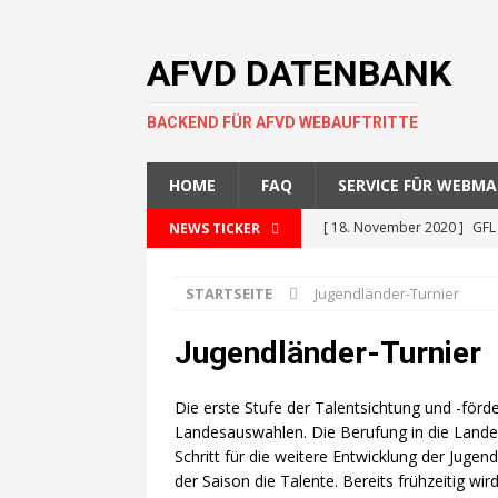
AFVD DATENBANK
BACKEND FÜR AFVD WEBAUFTRITTE
HOME
FAQ
SERVICE FÜR WEBM
[ 18. November 2020 ]
GFL
NEWS TICKER
[ 4. November 2020 ]
GFL s
STARTSEITE
Jugendländer-Turnier
[ 1. Oktober 2020 ]
Experte
Arbeitserleichterung für Ver
Jugendländer-Turnier
[ 29. September 2020 ]
Neu
Die erste Stufe der Talentsichtung und -förde
Augenhöhe sprechen und 
Landesauswahlen. Die Berufung in die Landes
[ 25. September 2020 ]
5er
Schritt für die weitere Entwicklung der Juge
der Saison die Talente. Bereits frühzeitig 
[ 17. September 2020 ]
Doc