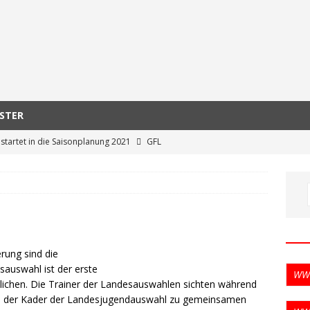
ASTER
 startet in die Saisonplanung 2021
GFL
ieht geplante Profiliga in Europa kritisch
GFL
nkommission Frauen-Football eingesetzt – strukturelle Hilfe und
eine als Ziel
AFVD
er AFVD-Vize-Präsident Jan Bublitz:„Werde mit jedem auf
rung sind die
zusammenarbeiten“
AFVD
auswahl ist der erste
WW
 DFFL: Saisonstart in der Süddivision
ALLGEMEIN
ndlichen. Die Trainer der Landesauswahlen sichten während
wird der Kader der Landesjugendauswahl zu gemeinsamen
h noch Football in 2020! GFL Juniors starten am Wochenende in