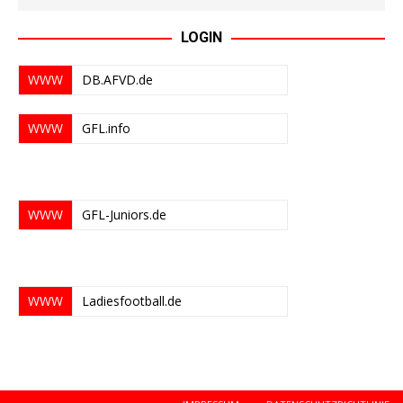
LOGIN
WWW
DB.AFVD.de
WWW
GFL.info
WWW
GFL-Juniors.de
WWW
Ladiesfootball.de